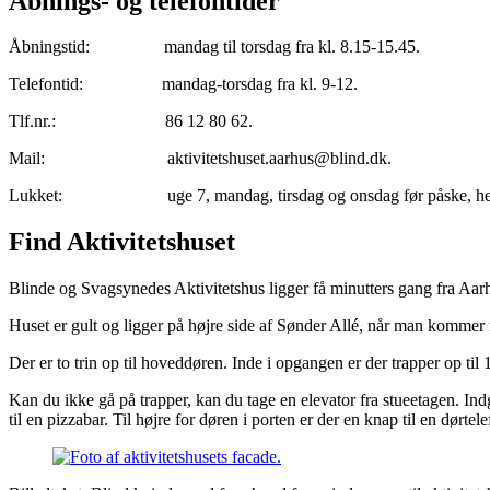
Åbnings- og telefontider
Åbningstid: mandag til torsdag fra kl. 8.15-15.45.
Telefontid: mandag-torsdag fra kl. 9-12.
Tlf.nr.: 86 12 80 62.
Mail: aktivitetshuset.aarhus@blind.dk.
Lukket: uge 7, mandag, tirsdag og onsdag før påske, hele ju
Find Aktivitetshuset
Blinde og Svagsynedes Aktivitetshus ligger få minutters gang fra Aa
Huset er gult og ligger på højre side af Sønder Allé, når man kommer f
Der er to trin op til hoveddøren. Inde i opgangen er der trapper op til 1
Kan du ikke gå på trapper, kan du tage en elevator fra stueetagen. Ind
til en pizzabar. Til højre for døren i porten er der en knap til en dør