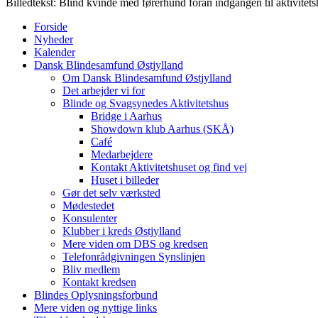
Billedtekst: Blind kvinde med førerhund foran indgangen til aktivitet
Forside
Nyheder
Kalender
Dansk Blindesamfund Østjylland
Om Dansk Blindesamfund Østjylland
Det arbejder vi for
Blinde og Svagsynedes Aktivitetshus
Bridge i Aarhus
Showdown klub Aarhus (SKÅ)
Café
Medarbejdere
Kontakt Aktivitetshuset og find vej
Huset i billeder
Gør det selv værksted
Mødestedet
Konsulenter
Klubber i kreds Østjylland
Mere viden om DBS og kredsen
Telefonrådgivningen Synslinjen
Bliv medlem
Kontakt kredsen
Blindes Oplysningsforbund
Mere viden og nyttige links