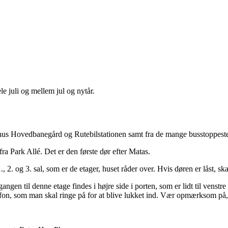
li og mellem jul og nytår.
rhus Hovedbanegård og Rutebilstationen samt fra de mange busstoppeste
ra Park Allé. Det er den første dør efter Matas.
., 2. og 3. sal, som er de etager, huset råder over. Hvis døren er låst, sk
gangen til denne etage findes i højre side i porten, som er lidt til vens
telefon, som man skal ringe på for at blive lukket ind. Vær opmærksom på,