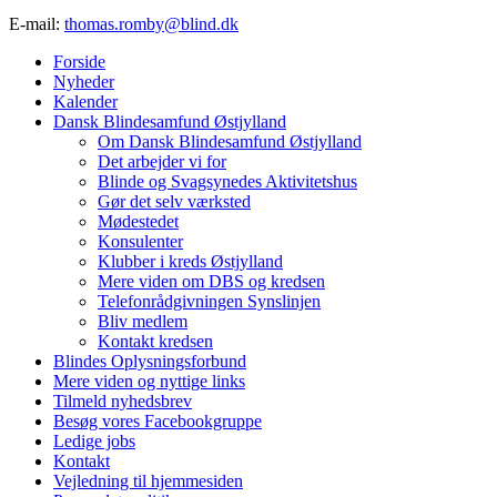
E-mail:
thomas.romby@blind.dk
Forside
Nyheder
Kalender
Dansk Blindesamfund Østjylland
Om Dansk Blindesamfund Østjylland
Det arbejder vi for
Blinde og Svagsynedes Aktivitetshus
Gør det selv værksted
Mødestedet
Konsulenter
Klubber i kreds Østjylland
Mere viden om DBS og kredsen
Telefonrådgivningen Synslinjen
Bliv medlem
Kontakt kredsen
Blindes Oplysningsforbund
Mere viden og nyttige links
Tilmeld nyhedsbrev
Besøg vores Facebookgruppe
Ledige jobs
Kontakt
Vejledning til hjemmesiden