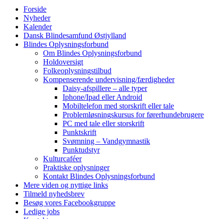
Forside
Nyheder
Kalender
Dansk Blindesamfund Østjylland
Blindes Oplysningsforbund
Om Blindes Oplysningsforbund
Holdoversigt
Folkeoplysningstilbud
Kompenserende undervisning/færdigheder
Daisy-afspillere – alle typer
Iphone/Ipad eller Android
Mobiltelefon med storskrift eller tale
Problemløsningskursus for førerhundebrugere
PC med tale eller storskrift
Punktskrift
Svømning – Vandgymnastik
Punktudstyr
Kulturcaféer
Praktiske oplysninger
Kontakt Blindes Oplysningsforbund
Mere viden og nyttige links
Tilmeld nyhedsbrev
Besøg vores Facebookgruppe
Ledige jobs