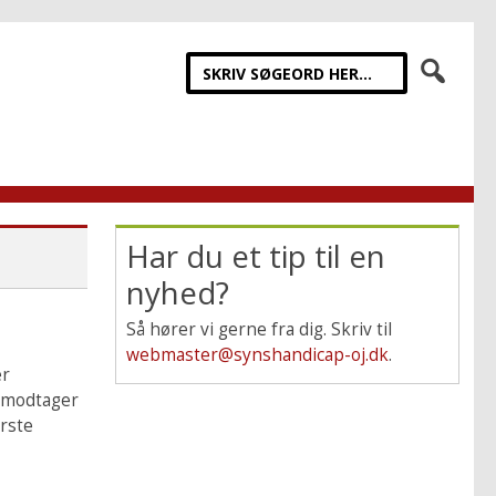
Har du et tip til en
nyhed?
Så hører vi gerne fra dig. Skriv til
webmaster@synshandicap-oj.dk
.
er
F modtager
ørste