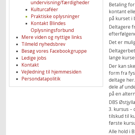
undervisning/færdigheder
Betaling fo
Kulturcaféer
kontant ell
Praktiske oplysninger
på kurset i 
Kontakt Blindes
Deltagere f
Oplysningsforbund
efterfølgen
Mere viden og nyttige links
Det er mulig
Tilmeld nyhedsbrev
Deltagerbet
Besøg vores Facebookgruppe
lange kurser
Ledige jobs
Kontakt
Der kan ske
Vejledning til hjemmesiden
form fra fys
Persondatapolitik
deltage her.
dele af und
på en alter
DBS Østjylla
3. kursus – 
tilskud til 
første kursus
Alle hold i 