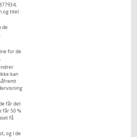
4877934,
 og titel
m de
.
ine for de
.
ændrer
 ikke kan
 såfremt
dervisning
de får det
e får 50 %
uset få
t, og i de