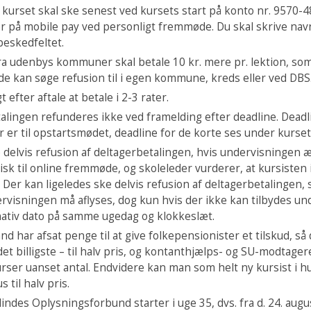
r kurset skal ske senest ved kursets start på konto nr. 9570-
er på mobile pay ved personligt fremmøde. Du skal skrive navn
beskedfeltet.
ra udenbys kommuner skal betale 10 kr. mere pr. lektion, so
de kan søge refusion til i egen kommune, kreds eller ved DBS
t efter aftale at betale i 2-3 rater.
alingen refunderes ikke ved framelding efter deadline. Deadl
 er til opstartsmødet, deadline for de korte ses under kurset
 delvis refusion af deltagerbetalingen, hvis undervisningen 
isk til online fremmøde, og skoleleder vurderer, at kursisten
 Der kan ligeledes ske delvis refusion af deltagerbetalingen,
ervisningen må aflyses, dog kun hvis der ikke kan tilbydes un
nativ dato på samme ugedag og klokkeslæt.
nd har afsat penge til at give folkepensionister et tilskud, så 
det billigste – til halv pris, og kontanthjælps- og SU-modtager
kurser uanset antal. Endvidere kan man som helt ny kursist i h
 til halv pris.
Blindes Oplysningsforbund starter i uge 35, dvs. fra d. 24. augus