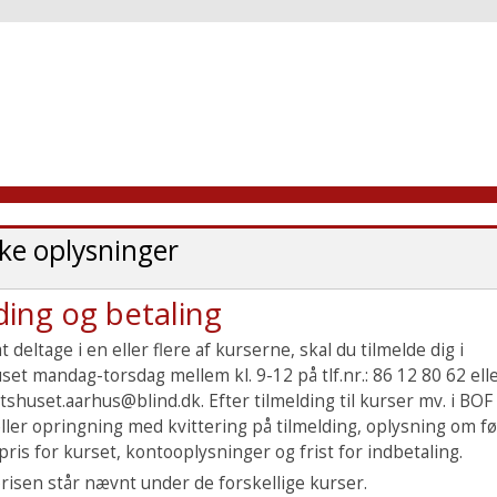
ske oplysninger
ding og betaling
 deltage i en eller flere af kurserne, skal du tilmelde dig i
set mandag-torsdag mellem kl. 9-12 på tlf.nr.: 86 12 80 62 ell
etshuset.aarhus@blind.dk. Efter tilmelding til kurser mv. i BO
eller opringning med kvittering på tilmelding, oplysning om f
ris for kurset, kontooplysninger og frist for indbetaling.
prisen står nævnt under de forskellige kurser.