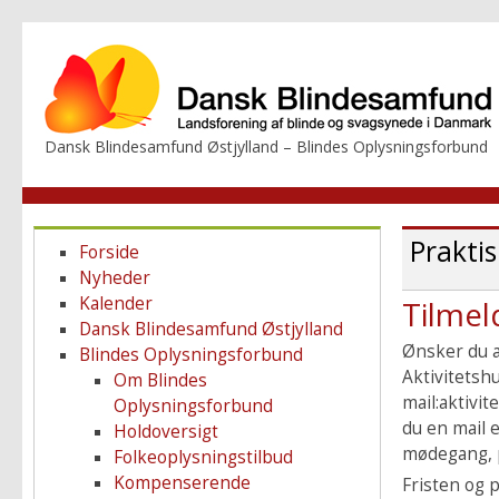
Dansk Blindesamfund Østjylland – Blindes Oplysningsforbund
Prakti
Forside
Nyheder
Kalender
Tilmel
Dansk Blindesamfund Østjylland
Ønsker du at
Blindes Oplysningsforbund
Aktivitetshu
Om Blindes
mail:aktivit
Oplysningsforbund
du en mail 
Holdoversigt
mødegang, p
Folkeoplysningstilbud
Kompenserende
Fristen og 