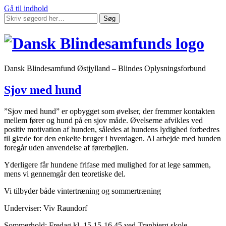
Gå til indhold
Søg
Dansk Blindesamfund Østjylland – Blindes Oplysningsforbund
Sjov med hund
”Sjov med hund” er opbygget som øvelser, der fremmer kontakten
mellem fører og hund på en sjov måde. Øvelserne afvikles ved
positiv motivation af hunden, således at hundens lydighed forbedres
til glæde for den enkelte bruger i hverdagen. Al arbejde med hunden
foregår uden anvendelse af førerbøjlen.
Yderligere får hundene frifase med mulighed for at lege sammen,
mens vi gennemgår den teoretiske del.
Vi tilbyder både vintertræning og sommertræning
Underviser: Viv Raundorf
Sommerhold: Fredag kl. 15.15-16.45 ved Tranbjerg skole