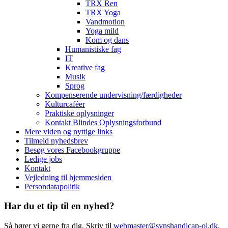
TRX Ren
TRX Yoga
Vandmotion
Yoga mild
Kom og dans
Humanistiske fag
IT
Kreative fag
Musik
Sprog
Kompenserende undervisning/færdigheder
Kulturcaféer
Praktiske oplysninger
Kontakt Blindes Oplysningsforbund
Mere viden og nyttige links
Tilmeld nyhedsbrev
Besøg vores Facebookgruppe
Ledige jobs
Kontakt
Vejledning til hjemmesiden
Persondatapolitik
Har du et tip til en nyhed?
Så hører vi gerne fra dig. Skriv til
webmaster@synshandicap-oj.dk
.