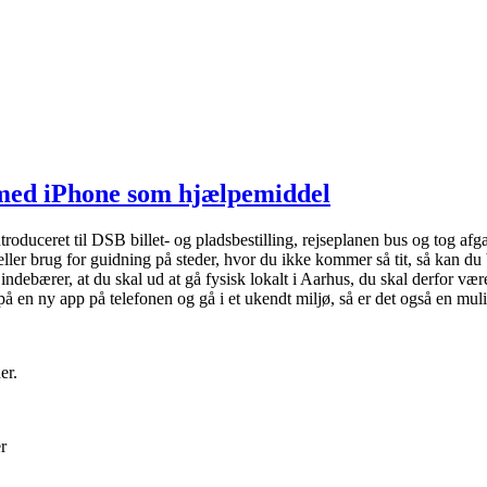
 med iPhone som hjælpemiddel
ntroduceret til DSB billet- og pladsbestilling, rejseplanen bus og tog 
 eller brug for guidning på steder, hvor du ikke kommer så tit, så kan d
debærer, at du skal ud at gå fysisk lokalt i Aarhus, du skal derfor vær
på en ny app på telefonen og gå i et ukendt miljø, så er det også en mul
er.
r