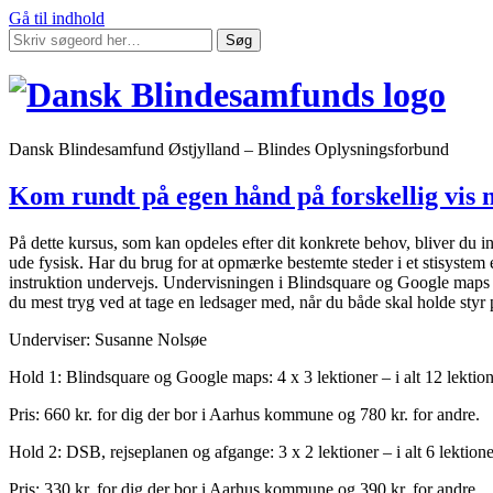
Gå til indhold
Søg
Dansk Blindesamfund Østjylland – Blindes Oplysningsforbund
Kom rundt på egen hånd på forskellig vis
På dette kursus, som kan opdeles efter dit konkrete behov, bliver du i
ude fysisk. Har du brug for at opmærke bestemte steder i et stisystem
instruktion undervejs. Undervisningen i Blindsquare og Google maps in
du mest tryg ved at tage en ledsager med, når du både skal holde styr 
Underviser: Susanne Nolsøe
Hold 1: Blindsquare og Google maps: 4 x 3 lektioner – i alt 12 lektion
Pris: 660 kr. for dig der bor i Aarhus kommune og 780 kr. for andre.
Hold 2: DSB, rejseplanen og afgange: 3 x 2 lektioner – i alt 6 lektione
Pris: 330 kr. for dig der bor i Aarhus kommune og 390 kr. for andre.