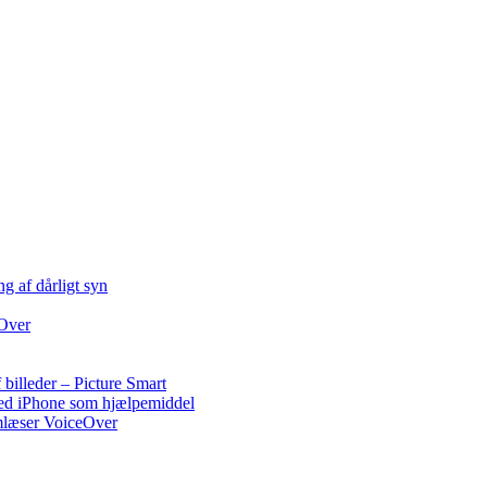
ng af dårligt syn
Over
 billeder – Picture Smart
med iPhone som hjælpemiddel
mlæser VoiceOver