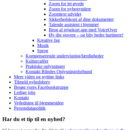
Zoom for let øvede
Zoom for nybegyndere
Zoomtext udvidet
Sikkerhedskopi af dine dokumenter
Talende assistent i hjemmet
Brug af rejsekort app med VoiceOver
Øv dig sjovere – og bliv bedre hurtigere!
Kreative fag
Musik
Sprog
Kompenserende undervisning/færdigheder
Kulturcaféer
Praktiske oplysninger
Kontakt Blindes Oplysningsforbund
Mere viden og nyttige links
Tilmeld nyhedsbrev
Besøg vores Facebookgruppe
Ledige jobs
Kontakt
Vejledning til hjemmesiden
Persondatapolitik
Har du et tip til en nyhed?