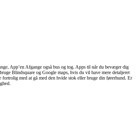
afgange, App’en Afgange også bus og tog. Apps til når du bevæger dig
u bruge Blindsquare og Google maps, hvis du vil have mere detaljeret
e fortrolig med at gå med den hvide stok eller bruge din førerhund. Er
ighed.