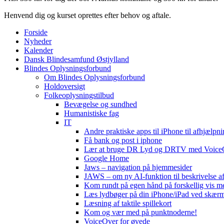
Henvend dig og kurset oprettes efter behov og aftale.
Forside
Nyheder
Kalender
Dansk Blindesamfund Østjylland
Blindes Oplysningsforbund
Om Blindes Oplysningsforbund
Holdoversigt
Folkeoplysningstilbud
Bevægelse og sundhed
Humanistiske fag
IT
Andre praktiske apps til iPhone til afhjælpni
Få bank og post i iphone
Lær at bruge DR Lyd og DRTV med Voice
Google Home
Jaws – navigation på hjemmesider
JAWS – om ny AI-funktion til beskrivelse af
Kom rundt på egen hånd på forskellig vis 
Læs lydbøger på din iPhone/iPad ved skær
Læsning af taktile spillekort
Kom og vær med på punktnoderne!
VoiceOver for øvede