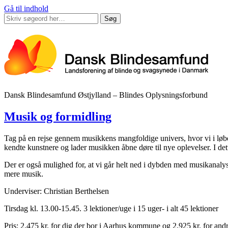
Gå til indhold
Søg
Dansk Blindesamfund Østjylland – Blindes Oplysningsforbund
Musik og formidling
Tag på en rejse gennem musikkens mangfoldige univers, hvor vi i løbet
kendte kunstnere og lader musikken åbne døre til nye oplevelser. I det
Der er også mulighed for, at vi går helt ned i dybden med musikanalyse 
mere musik.
Underviser: Christian Berthelsen
Tirsdag kl. 13.00-15.45. 3 lektioner/uge i 15 uger- i alt 45 lektioner
Pris: 2.475 kr. for dig der bor i Aarhus kommune og 2.925 kr. for andr