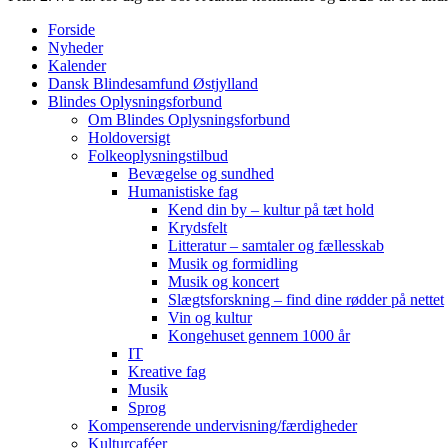
Forside
Nyheder
Kalender
Dansk Blindesamfund Østjylland
Blindes Oplysningsforbund
Om Blindes Oplysningsforbund
Holdoversigt
Folkeoplysningstilbud
Bevægelse og sundhed
Humanistiske fag
Kend din by – kultur på tæt hold
Krydsfelt
Litteratur – samtaler og fællesskab
Musik og formidling
Musik og koncert
Slægtsforskning – find dine rødder på nettet
Vin og kultur
Kongehuset gennem 1000 år
IT
Kreative fag
Musik
Sprog
Kompenserende undervisning/færdigheder
Kulturcaféer