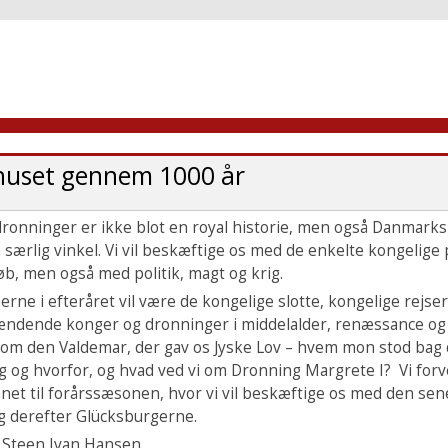
uset gennem 1000 år
ronninger er ikke blot en royal historie, men også Danmarks
 særlig vinkel. Vi vil beskæftige os med de enkelte kongelige 
øb, men også med politik, magt og krig.
rne i efteråret vil være de kongelige slotte, kongelige rejser
ndende konger og dronninger i middelalder, renæssance og
 om den Valdemar, der gav os Jyske Lov – hvem mon stod bag 
ng og hvorfor, og hvad ved vi om Dronning Margrete I? Vi forv
et til forårssæsonen, hvor vi vil beskæftige os med den sen
g derefter Glücksburgerne.
 Steen Ivan Hansen