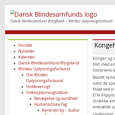
Dansk Blindesamfund Østjylland – Blindes Oplysningsforbund
Kongeh
Forside
Nyheder
Kalender
Konger og d
Dansk Blindesamfund Østjylland
blot med en
Blindes Oplysningsforbund
historiens l
Om Blindes
Blandt temae
Oplysningsforbund
samt de spæ
Holdoversigt
Hvad ved vi
Folkeoplysningstilbud
Erik Klippi
Bevægelse og sundhed
strække emn
Humanistiske fag
enevælde o
Kend din by – kultur
Underviser: