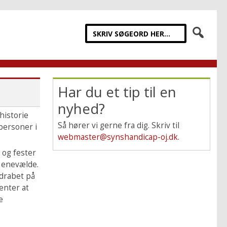
Har du et tip til en
nyhed?
historie
Så hører vi gerne fra dig. Skriv til
personer i
webmaster@synshandicap-oj.dk
.
 og fester
 enevælde.
drabet på
enter at
e