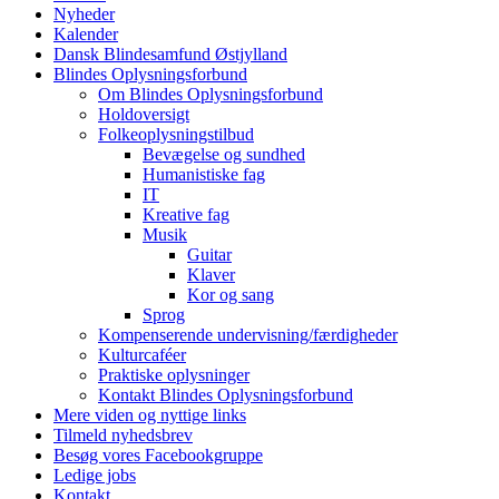
Nyheder
Kalender
Dansk Blindesamfund Østjylland
Blindes Oplysningsforbund
Om Blindes Oplysningsforbund
Holdoversigt
Folkeoplysningstilbud
Bevægelse og sundhed
Humanistiske fag
IT
Kreative fag
Musik
Guitar
Klaver
Kor og sang
Sprog
Kompenserende undervisning/færdigheder
Kulturcaféer
Praktiske oplysninger
Kontakt Blindes Oplysningsforbund
Mere viden og nyttige links
Tilmeld nyhedsbrev
Besøg vores Facebookgruppe
Ledige jobs
Kontakt