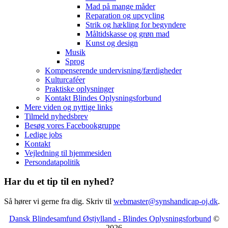
Mad på mange måder
Reparation og upcycling
Strik og hækling for begyndere
Måltidskasse og grøn mad
Kunst og design
Musik
Sprog
Kompenserende undervisning/færdigheder
Kulturcaféer
Praktiske oplysninger
Kontakt Blindes Oplysningsforbund
Mere viden og nyttige links
Tilmeld nyhedsbrev
Besøg vores Facebookgruppe
Ledige jobs
Kontakt
Vejledning til hjemmesiden
Persondatapolitik
Har du et tip til en nyhed?
Så hører vi gerne fra dig. Skriv til
webmaster@synshandicap-oj.dk
.
Dansk Blindesamfund Østjylland - Blindes Oplysningsforbund
©
2026