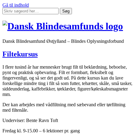
Gå til indhold
Søg
Dansk Blindesamfund Østjylland – Blindes Oplysningsforbund
Filtekursus
I flere tusind år har mennesker brugt filt til beklædning, beboelse,
pynt og praktisk opbevaring. Filt er formbart, fleksibelt og
fingervenligt, og så ser det godt ud. På dette kursus kan du lave
forskellige mindre ting i filt så som futter, tehætter, skåle, små tasker,
siddeunderlag, kaffebrikker, tørklæder, figurer/køleskabsmagneter
mm.
Der kan arbejdes med vådfiltning med sæbevand eller tørfiltning
med filtenåle.
Underviser: Bente Ravn Toft
Fredag kl. 9-15.00 – 6 lektioner pr. gang