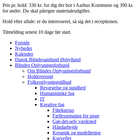
Pris pr. hold: 330 kr. for dig der bor i Aarhus Kommune og 390 kr.
for andre. Du skal påregne materialeudgifter.
Hold efter aftale: er du interesseret, så sig det i receptionen.
Tilmelding senest 10 dage før start.
Forside
Nyheder
Kalender
Dansk Blindesamfund Østjylland
Blindes Oplysningsforbund
Om Blindes Oplysningsforbund
Holdoversigt
Folkeoplysningstilbud
Bevægelse og sundhed
Humanistiske fag
IT
Kreative fag
Filtekursus
Fællesspisning for unge
Gør-det-selv værksted
Håndarbejde
Keramik og modellering
Kurveflet