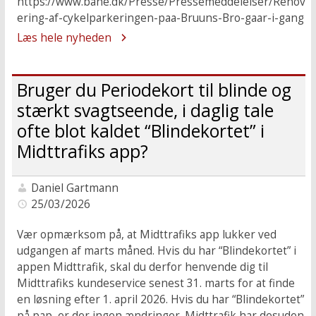
https://www.bane.dk/Presse/Pressemeddelelser/Renov
ering-af-cykelparkeringen-paa-Bruuns-Bro-gaar-i-gang
Læs hele nyheden
Bruger du Periodekort til blinde og
stærkt svagtseende, i daglig tale
ofte blot kaldet “Blindekortet” i
Midttrafiks app?
Daniel Gartmann
25/03/2026
Vær opmærksom på, at Midttrafiks app lukker ved
udgangen af marts måned. Hvis du har “Blindekortet” i
appen Midttrafik, skal du derfor henvende dig til
Midttrafiks kundeservice senest 31. marts for at finde
en løsning efter 1. april 2026. Hvis du har “Blindekortet”
på pap, er der ingen ændringer. Midttrafik har desuden