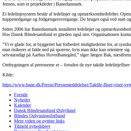
Jensen, som er projektleder i Banedanmark.
Et ledelinjesystem består af ledelinjer og opmærksomhedsfelter. Opm
trappenedgange og fodgængerovergange. De bruges også ved start og afs
Siden 2006 har Banedanmark installeret ledelinjer og opmærksomhedsfe
Hos Dansk Blindesamfund er glæden også stor. Organisationen kontakted
”Vi er glade for, at byggeriet har forbedret mulighederne for, at syns
man risikerer at falde ned på sporene, hvis man ikke kan orientere sig
selvstændigt på Aarhus Hovedbanegård,” siger Jørgen Bak, næstform
Ombygningen af perronerne er – foruden de nye taktile ledelinjefliser
Kilde:
https://www.bane.dk/Presse/Pressemeddelelser/Taktile-fliser-viser-ve
Forside
Nyheder
Kalender
Dansk Blindesamfund Østjylland
Blindes Oplysningsforbund
Mere viden og nyttige links
Tilmeld nyhedsbrev