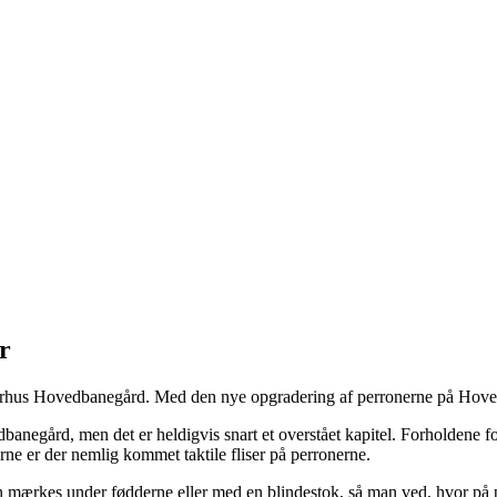
r
rhus Hovedbanegård. Med den nye opgradering af perronerne på Hovedban
anegård, men det er heldigvis snart et overstået kapitel. Forholdene f
rne er der nemlig kommet taktile fliser på perronerne.
e kan mærkes under fødderne eller med en blindestok, så man ved, hvor på 