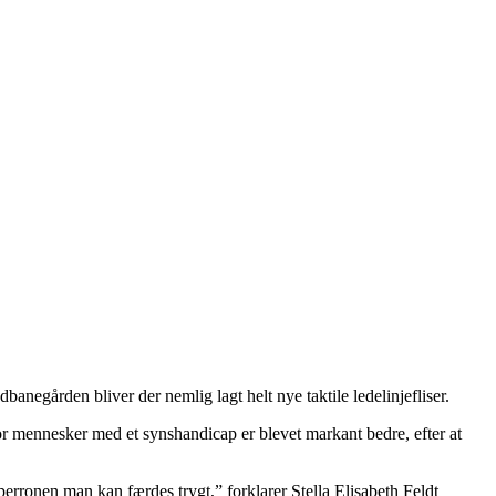
egården bliver der nemlig lagt helt nye taktile ledelinjefliser.
or mennesker med et synshandicap er blevet markant bedre, efter at
perronen man kan færdes trygt,” forklarer Stella Elisabeth Feldt