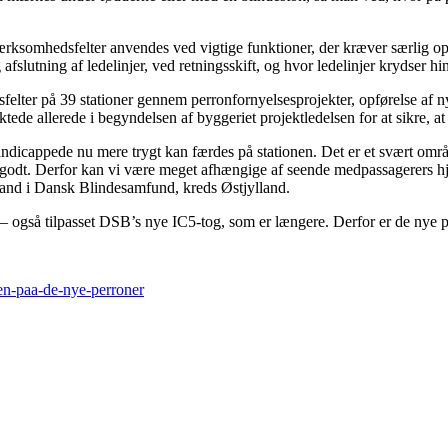
ærksomhedsfelter anvendes ved vigtige funktioner, der kræver særlig 
lutning af ledelinjer, ved retningsskift, og hvor ledelinjer krydser hi
lter på 39 stationer gennem perronfornyelsesprojekter, opførelse af ny
e allerede i begyndelsen af byggeriet projektledelsen for at sikre, at
handicappede nu mere trygt kan færdes på stationen. Det er et svært områ
 godt. Derfor kan vi være meget afhængige af seende medpassagerers hjæl
and i Dansk Blindesamfund, kreds Østjylland.
 – også tilpasset DSB’s nye IC5-tog, som er længere. Derfor er de nye 
jen-paa-de-nye-perroner