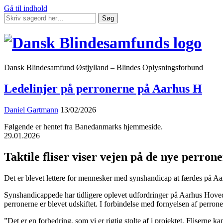
Gå til indhold
Søg
Dansk Blindesamfund Østjylland – Blindes Oplysningsforbund
Ledelinjer på perronerne på Aarhus H
Daniel Gartmann
13/02/2026
Følgende er hentet fra Banedanmarks hjemmeside.
29.01.2026
Taktile fliser viser vejen på de nye perrone
Det er blevet lettere for mennesker med synshandicap at færdes på Aa
Synshandicappede har tidligere oplevet udfordringer på Aarhus Hovedb
perronerne er blevet udskiftet. I forbindelse med fornyelsen af perrone
”Det er en forbedring, som vi er rigtig stolte af i projektet. Flisern