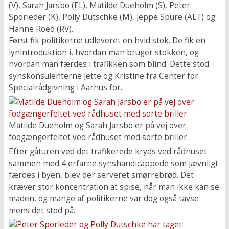
(V), Sarah Jarsbo (EL), Matilde Dueholm (S), Peter
Sporleder (K), Polly Dutschke (M), Jeppe Spure (ALT) og
Hanne Roed (RV).
Først fik politikerne udleveret en hvid stok. De fik en
lynintroduktion i, hvordan man bruger stokken, og
hvordan man færdes i trafikken som blind. Dette stod
synskonsulenterne Jette og Kristine fra Center for
Specialrådgivning i Aarhus for.
Matilde Dueholm og Sarah Jarsbo er på vej over
fodgængerfeltet ved rådhuset med sorte briller.
Efter gåturen ved det trafikerede kryds ved rådhuset
sammen med 4 erfarne synshandicappede som jævnligt
færdes i byen, blev der serveret smørrebrød. Det
kræver stor koncentration at spise, når man ikke kan se
maden, og mange af politikerne var dog også tavse
mens det stod på.