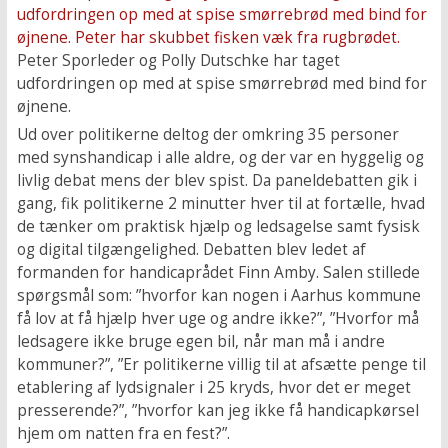
Peter Sporleder og Polly Dutschke har taget
udfordringen op med at spise smørrebrød med bind for
øjnene.
Ud over politikerne deltog der omkring 35 personer
med synshandicap i alle aldre, og der var en hyggelig og
livlig debat mens der blev spist. Da paneldebatten gik i
gang, fik politikerne 2 minutter hver til at fortælle, hvad
de tænker om praktisk hjælp og ledsagelse samt fysisk
og digital tilgængelighed. Debatten blev ledet af
formanden for handicaprådet Finn Amby. Salen stillede
spørgsmål som: ”hvorfor kan nogen i Aarhus kommune
få lov at få hjælp hver uge og andre ikke?”, ”Hvorfor må
ledsagere ikke bruge egen bil, når man må i andre
kommuner?”, ”Er politikerne villig til at afsætte penge til
etablering af lydsignaler i 25 kryds, hvor det er meget
presserende?”, ”hvorfor kan jeg ikke få handicapkørsel
hjem om natten fra en fest?”.