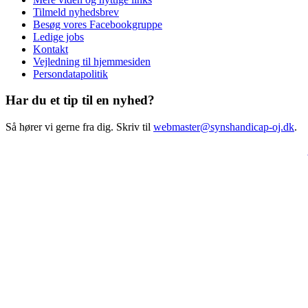
Tilmeld nyhedsbrev
Besøg vores Facebookgruppe
Ledige jobs
Kontakt
Vejledning til hjemmesiden
Persondatapolitik
Har du et tip til en nyhed?
Så hører vi gerne fra dig. Skriv til
webmaster@synshandicap-oj.dk
.