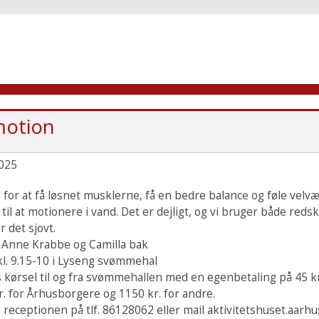
otion
025
 for at få løsnet musklerne, få en bedre balance og føle velv
il at motionere i vand. Det er dejligt, og vi bruger både reds
 det sjovt.
 Anne Krabbe og Camilla bak
 kl. 9.15-10 i Lyseng svømmehal
 kørsel til og fra svømmehallen med en egenbetaling på 45 kr.
r. for Århusborgere og 1150 kr. for andre.
i receptionen på tlf. 86128062 eller mail aktivitetshuset.aarh