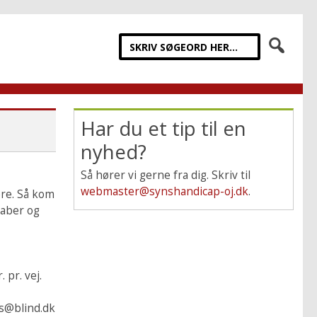
Har du et tip til en
nyhed?
Så hører vi gerne fra dig. Skriv til
webmaster@synshandicap-oj.dk
.
ære. Så kom
kaber og
 pr. vej.
us@blind.dk