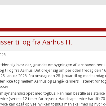
ser til og fra Aarhus H.
026
iden sig hvor der, grundet ombygningen af jernbanen her i 
og til og fra Aarhus. Det drejer sig om perioden fredag den 16.
28. januar 2026. Fra onsdag den 28. januar til og med søndag 
 der ikke tog mellem Aarhus og Langå/Randers. I stedet for tog
usser.
m synshandicappet med togbus, kan man bestille assistance 
ice (senest 12 timer før rejsen). Handicapservice har tlf.: 70
vice kan også oplyse hvilken togbus man skal med og hvor d