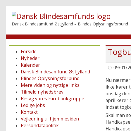
Dansk Blindesamfund Østjylland – Blindes Oplysningsforbund
Togbus
Forside
Nyheder
Kalender
09/01/2
Dansk Blindesamfund Østjylland
Blindes Oplysningsforbund
Nu nærmer t
Mere viden og nyttige links
ikke kører t
Tilmeld nyhedsbrev
onsdag den 
Besøg vores Facebookgruppe
april kører
Ledige jobs
indsat togb
Kontakt
Skal man so
Vejledning til hjemmesiden
Handicapserv
Persondatapolitik
Handicapser