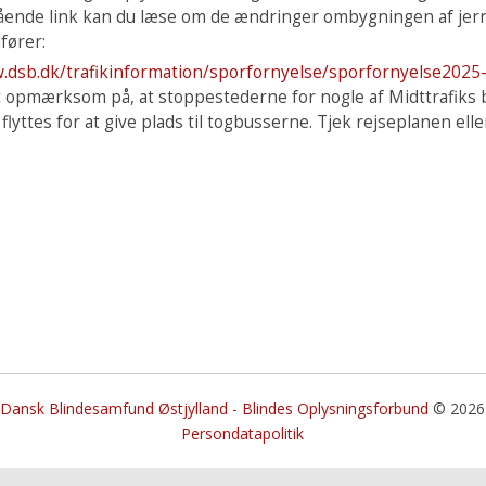
ende link kan du læse om de ændringer ombygningen af jer
fører:
.dsb.dk/trafikinformation/sporfornyelse/sporfornyelse2025-
t opmærksom på, at stoppestederne for nogle af Midttrafiks 
 flyttes for at give plads til togbusserne. Tjek rejseplanen ell
Dansk Blindesamfund Østjylland - Blindes Oplysningsforbund
© 2026
Persondatapolitik