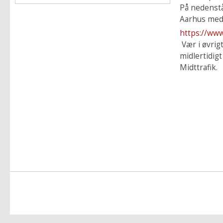
På nedenstå
Aarhus med
https://www
Vær i øvrig
midlertidigt
Midttrafik.