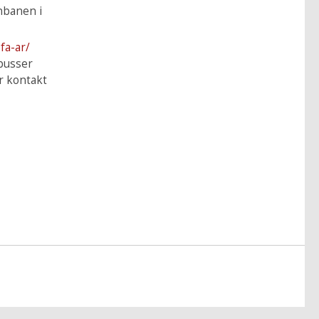
nbanen i
fa-ar/
busser
er kontakt