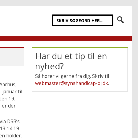
Har du et tip til en
nyhed?
Så hører vi gerne fra dig. Skriv til
webmaster@synshandicap-oj.dk
.
Aarhus,
 januar til
den 19.
 er der
via DSB’s
 13 14 19.
en holder.