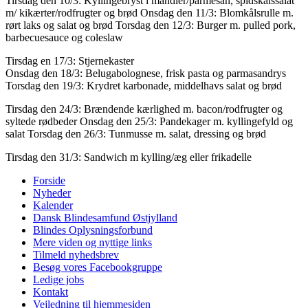
Tirsdag den 10/3: Kyllingebryst i mandler/parmesan, spidskålssalat
m/ kikærter/rodfrugter og brød Onsdag den 11/3: Blomkålsrulle m.
rørt laks og salat og brød Torsdag den 12/3: Burger m. pulled pork,
barbecuesauce og coleslaw
Tirsdag en 17/3: Stjernekaster
Onsdag den 18/3: Belugabolognese, frisk pasta og parmasandrys
Torsdag den 19/3: Krydret karbonade, middelhavs salat og brød
Tirsdag den 24/3: Brændende kærlighed m. bacon/rodfrugter og
syltede rødbeder Onsdag den 25/3: Pandekager m. kyllingefyld og
salat Torsdag den 26/3: Tunmusse m. salat, dressing og brød
Tirsdag den 31/3: Sandwich m kylling/æg eller frikadelle
Forside
Nyheder
Kalender
Dansk Blindesamfund Østjylland
Blindes Oplysningsforbund
Mere viden og nyttige links
Tilmeld nyhedsbrev
Besøg vores Facebookgruppe
Ledige jobs
Kontakt
Vejledning til hjemmesiden