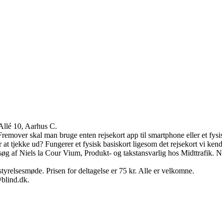
Allé 10, Aarhus C.
remover skal man bruge enten rejsekort app til smartphone eller et fysis
tjekke ud? Fungerer et fysisk basiskort ligesom det rejsekort vi ken
 af Niels la Cour Vium, Produkt- og takstansvarlig hos Midttrafik. Niel
yrelsesmøde. Prisen for deltagelse er 75 kr. Alle er velkomne.
@blind.dk.