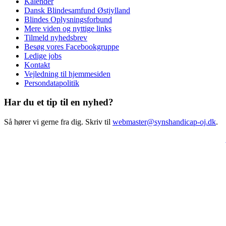
Kalender
Dansk Blindesamfund Østjylland
Blindes Oplysningsforbund
Mere viden og nyttige links
Tilmeld nyhedsbrev
Besøg vores Facebookgruppe
Ledige jobs
Kontakt
Vejledning til hjemmesiden
Persondatapolitik
Har du et tip til en nyhed?
Så hører vi gerne fra dig. Skriv til
webmaster@synshandicap-oj.dk
.