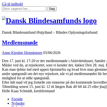
Gå til indhold
Søg
Dansk Blindesamfund Østjylland – Blindes Oplysningsforbund
Medlemsmøde
Anne Kirstine Henningsen
05/06/2026
Den 17. juni kl. 17-20 er der medlemsmøde i Aktivitetshuset, Sønder 
Måske ved du, at rejsekortet, som vi kender det, lukker Den 28. maj. F
Kan man tjekke ind med appen hjemmefra og hvad hvis man glemmer at 
andre spørgsmål om det nye rejsekort, når vi på medlemsmødet får besøg
mulighed for at stille spørgsmål.
Efter lidt mad vil jeg fortælle om emnerne på det kommende hovedbest
Tilmelding senest 15. juni kl. 12 til Jørgen Bak 40 68 44 25 eller jba
Helle Kaas Schmidt, kredsformand
Forside
Nyheder