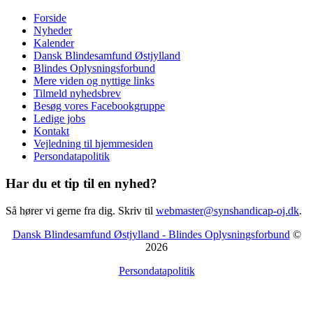
Forside
Nyheder
Kalender
Dansk Blindesamfund Østjylland
Blindes Oplysningsforbund
Mere viden og nyttige links
Tilmeld nyhedsbrev
Besøg vores Facebookgruppe
Ledige jobs
Kontakt
Vejledning til hjemmesiden
Persondatapolitik
Har du et tip til en nyhed?
Så hører vi gerne fra dig. Skriv til
webmaster@synshandicap-oj.dk
.
Dansk Blindesamfund Østjylland - Blindes Oplysningsforbund
©
2026
Persondatapolitik