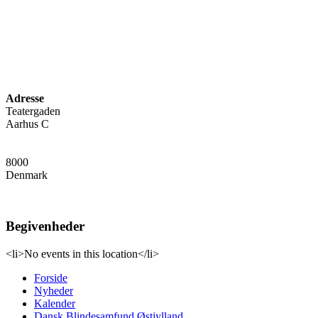
Adresse
Teatergaden
Aarhus C
8000
Denmark
Begivenheder
<li>No events in this location</li>
Forside
Nyheder
Kalender
Dansk Blindesamfund Østjylland