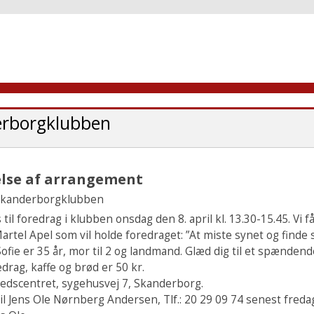
rborgklubben
else af arrangement
 Skanderborgklubben
 til foredrag i klubben onsdag den 8. april kl. 13.30-15.45. Vi f
rtel Apel som vil holde foredraget: ”At miste synet og finde s
ofie er 35 år, mor til 2 og landmand. Glæd dig til et spændend
edrag, kaffe og brød er 50 kr.
edscentret, sygehusvej 7, Skanderborg.
il Jens Ole Nørnberg Andersen, Tlf.: 20 29 09 74 senest fredag 