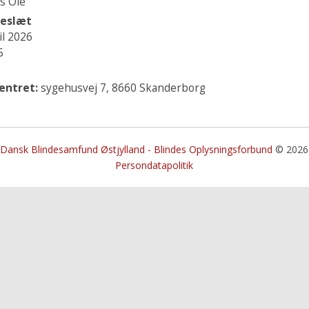
ns Ole
keslæt
il 2026
5
entret:
sygehusvej 7, 8660 Skanderborg
Dansk Blindesamfund Østjylland - Blindes Oplysningsforbund
© 2026
Persondatapolitik