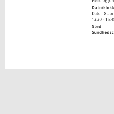
Helle og Je
Dato/klok
Dato - 8 apr
13:30 - 15:4
Sted
Sundhedsc