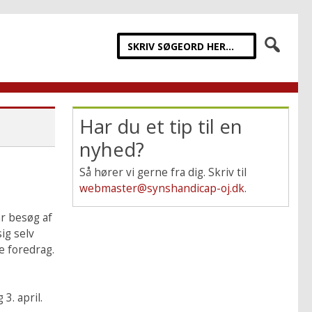
Har du et tip til en
nyhed?
Så hører vi gerne fra dig. Skriv til
webmaster@synshandicap-oj.dk
.
år besøg af
ig selv
e foredrag.
3. april.