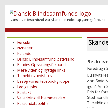
Dansk Blindesamfund Østjylland – Blindes Oplysningsforbund
Skande
Forside
Nyheder
Kalender
Dansk Blindesamfund Østjylland
Beskriv
Blindes Oplysningsforbund
Foredrag i
Mere viden og nyttige links
Du inviteres
Tilmeld nyhedsbrev
Ann-Sofie Ma
Besøg vores Facebookgruppe
igen”. Ann-S
Ledige jobs
Pris for for
Kontakt
Sted: Sundh
Vejledning til hjemmesiden
Tilmelding t
Persondatapolitik