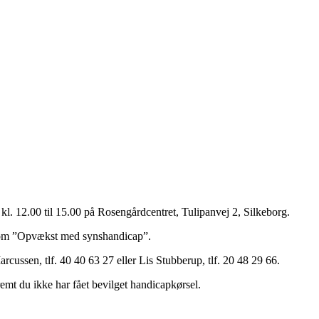
kl. 12.00 til 15.00 på Rosengårdcentret, Tulipanvej 2, Silkeborg.
æg om ”Opvækst med synshandicap”.
rcussen, tlf. 40 40 63 27 eller Lis Stubberup, tlf. 20 48 29 66.
remt du ikke har fået bevilget handicapkørsel.