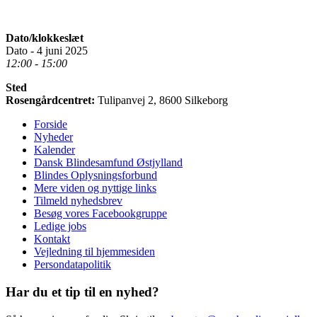
Dato/klokkeslæt
Dato - 4 juni 2025
12:00 - 15:00
Sted
Rosengårdcentret:
Tulipanvej 2, 8600 Silkeborg
Forside
Nyheder
Kalender
Dansk Blindesamfund Østjylland
Blindes Oplysningsforbund
Mere viden og nyttige links
Tilmeld nyhedsbrev
Besøg vores Facebookgruppe
Ledige jobs
Kontakt
Vejledning til hjemmesiden
Persondatapolitik
Har du et tip til en nyhed?