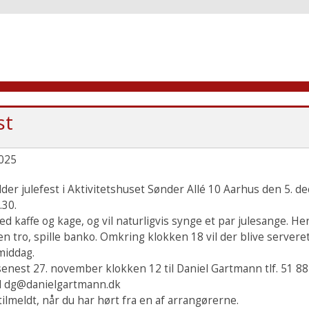
st
025
der julefest i Aktivitetshuset Sønder Allé 10 Aarhus den 5. 
.30.
ed kaffe og kage, og vil naturligvis synge et par julesange. Her
nen tro, spille banko. Omkring klokken 18 vil der blive servere
middag.
senest 27. november klokken 12 til Daniel Gartmann tlf. 51 88
il dg@danielgartmann.dk
tilmeldt, når du har hørt fra en af arrangørerne.