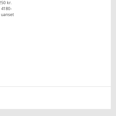
250 kr.
: 4180-
t uanset