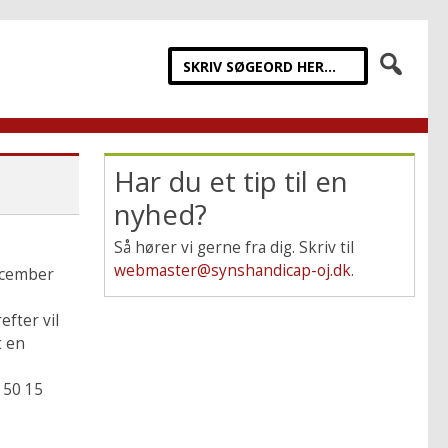
Har du et tip til en
nyhed?
Så hører vi gerne fra dig. Skriv til
webmaster@synshandicap-oj.dk
.
december
efter vil
t en
 50 15