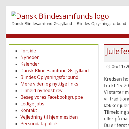
Dansk Blindesamfund Østjylland – Blindes Oplysningsforbund
Julefe
Forside
Nyheder
Kalender
06/11/2
Dansk Blindesamfund Østjylland
Blindes Oplysningsforbund
Kredsen hol
Mere viden og nyttige links
fra kl. 15-20
Tilmeld nyhedsbrev
Vi starter m
Besøg vores Facebookgruppe
vi, traditio
Ledige jobs
lækker jule
Kontakt
Tilmelding 
Vejledning til hjemmesiden
eller på ma
Persondatapolitik
Du er først 