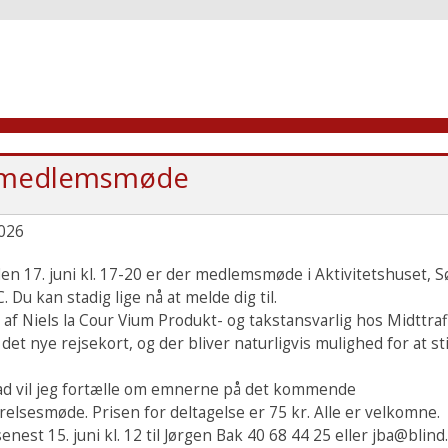
 medlemsmøde
026
en 17. juni kl. 17-20 er der medlemsmøde i Aktivitetshuset, S
. Du kan stadig lige nå at melde dig til.
 af Niels la Cour Vium Produkt- og takstansvarlig hos Midttrafi
det nye rejsekort, og der bliver naturligvis mulighed for at sti
mad vil jeg fortælle om emnerne på det kommende
elsesmøde. Prisen for deltagelse er 75 kr. Alle er velkomne.
enest 15. juni kl. 12 til Jørgen Bak 40 68 44 25 eller jba@blind.