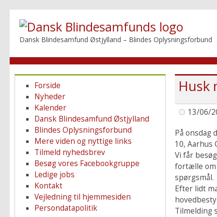
Dansk Blindesamfund Østjylland – Blindes Oplysningsforbund
Husk
Forside
Nyheder
Kalender
13/06/2
Dansk Blindesamfund Østjylland
Blindes Oplysningsforbund
På onsdag d
Mere viden og nyttige links
10, Aarhus C
Tilmeld nyhedsbrev
Vi får besøg
Besøg vores Facebookgruppe
fortælle om 
Ledige jobs
spørgsmål.
Kontakt
Efter lidt 
Vejledning til hjemmesiden
hovedbestyr
Persondatapolitik
Tilmelding s