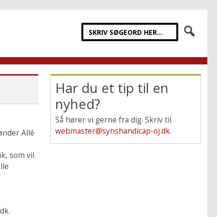
Har du et tip til en
nyhed?
Så hører vi gerne fra dig. Skriv til
webmaster@synshandicap-oj.dk
.
ønder Allé
k, som vil
lle
dk.