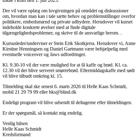
trådte i kraft den 1. juli 2025.
Der vil være oplæg om lovgivningen på området og diskussioner
om, hvordan man kan i tale sætte behov og problemstillinger overfor
politikere, embedsmænd og private udbydere. Herudover vil kurset
indeholde konkrete øvelser med at finde digitale
tilgængelighedsproblemer, og skrive til de ansvarlige herom. .
Kursusleder/underviser er Stein Erik Skotkjerra. Herudover vi, Anne
Kirstine Henningsen og Daniel Gartmann være behjælpelig med
eventuelle voiceover og Jaws udfordringer.
Kl. 9.30-10 vil der være mulighed for at få kaffe og brød. Kl. ca.
12.30 vil der blive serveret smørrebrød. Eftermiddagskaffe med sødt
vil blive tilbudt omkring kl. 15.
Tilmelding skal ske senest 6. marts 2026 til Helle Kaas Schmidt,
mobil 21 29 79 99 eller hks@blind.dk
Endeligt program vil blive udsendt til deltagerne efter tilmeldingen.
Er der spørgsmål, så kontakt mig endelig.
Venlig hilsen
Helle Kaas Schmidt
Kredsformand