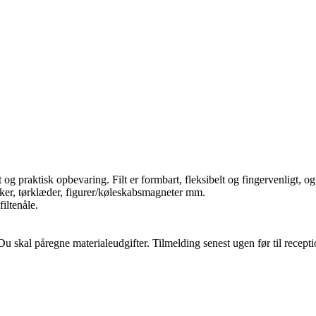
t og praktisk opbevaring. Filt er formbart, fleksibelt og fingervenligt, o
rikker, tørklæder, figurer/køleskabsmagneter mm.
iltenåle.
u skal påregne materialeudgifter. Tilmelding senest ugen før til recept