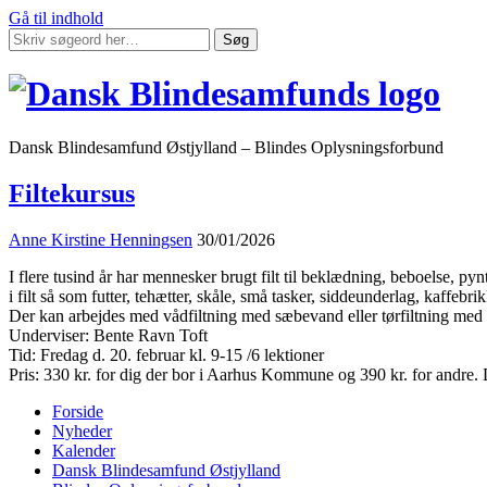
Gå til indhold
Søg
Dansk Blindesamfund Østjylland – Blindes Oplysningsforbund
Filtekursus
Anne Kirstine Henningsen
30/01/2026
I flere tusind år har mennesker brugt filt til beklædning, beboelse, pyn
i filt så som futter, tehætter, skåle, små tasker, siddeunderlag, kaffeb
Der kan arbejdes med vådfiltning med sæbevand eller tørfiltning med f
Underviser: Bente Ravn Toft
Tid: Fredag d. 20. februar kl. 9-15 /6 lektioner
Pris: 330 kr. for dig der bor i Aarhus Kommune og 390 kr. for andre. D
Forside
Nyheder
Kalender
Dansk Blindesamfund Østjylland