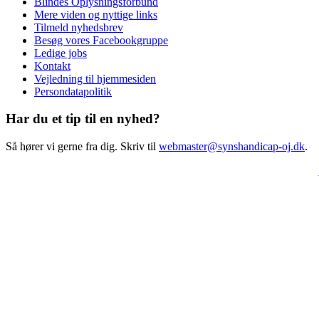
Blindes Oplysningsforbund
Mere viden og nyttige links
Tilmeld nyhedsbrev
Besøg vores Facebookgruppe
Ledige jobs
Kontakt
Vejledning til hjemmesiden
Persondatapolitik
Har du et tip til en nyhed?
Så hører vi gerne fra dig. Skriv til
webmaster@synshandicap-oj.dk
.