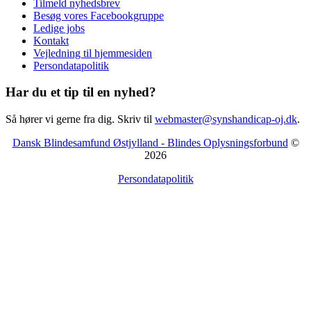
Tilmeld nyhedsbrev
Besøg vores Facebookgruppe
Ledige jobs
Kontakt
Vejledning til hjemmesiden
Persondatapolitik
Har du et tip til en nyhed?
Så hører vi gerne fra dig. Skriv til
webmaster@synshandicap-oj.dk
.
Dansk Blindesamfund Østjylland - Blindes Oplysningsforbund
©
2026
Persondatapolitik