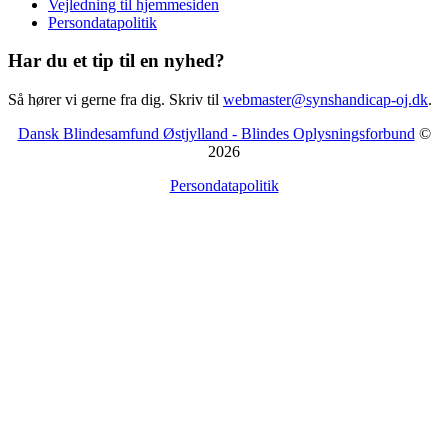
Vejledning til hjemmesiden
Persondatapolitik
Har du et tip til en nyhed?
Så hører vi gerne fra dig. Skriv til
webmaster@synshandicap-oj.dk
.
Dansk Blindesamfund Østjylland - Blindes Oplysningsforbund
©
2026
Persondatapolitik