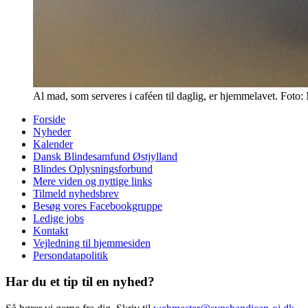
Al mad, som serveres i caféen til daglig, er hjemmelavet. Foto:
Forside
Nyheder
Kalender
Dansk Blindesamfund Østjylland
Blindes Oplysningsforbund
Mere viden og nyttige links
Tilmeld nyhedsbrev
Besøg vores Facebookgruppe
Ledige jobs
Kontakt
Vejledning til hjemmesiden
Persondatapolitik
Har du et tip til en nyhed?