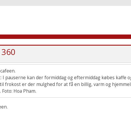
1360
t: I pauserne kan der formiddag og eftermiddag købes kaffe o
til frokost er der mulghed for at få en billig, varm og hjemme
. Foto: Hoa Pham.
een.