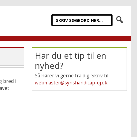
Har du et tip til en
nyhed?
Så hører vi gerne fra dig. Skriv til
g brød i
webmaster@synshandicap-oj.dk
.
lavet