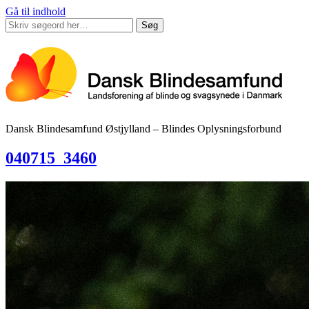
Gå til indhold
Søg
Dansk Blindesamfund Østjylland – Blindes Oplysningsforbund
040715_3460