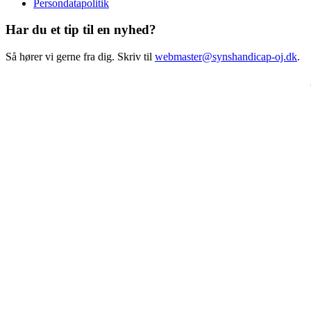
Persondatapolitik
Har du et tip til en nyhed?
Så hører vi gerne fra dig. Skriv til
webmaster@synshandicap-oj.dk
.