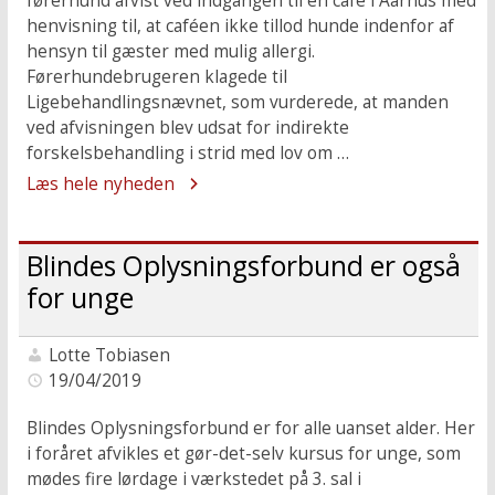
førerhund afvist ved indgangen til en café i Aarhus med
henvisning til, at caféen ikke tillod hunde indenfor af
hensyn til gæster med mulig allergi.
Førerhundebrugeren klagede til
Ligebehandlingsnævnet, som vurderede, at manden
ved afvisningen blev udsat for indirekte
forskelsbehandling i strid med lov om …
Læs hele nyheden
Blindes Oplysningsforbund er også
for unge
Lotte Tobiasen
19/04/2019
Blindes Oplysningsforbund er for alle uanset alder. Her
i foråret afvikles et gør-det-selv kursus for unge, som
mødes fire lørdage i værkstedet på 3. sal i